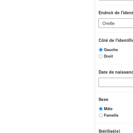
Endroit de l'ident
Côté de l'identif
Gauche
Droit
Date de naissan
Sexe
Mâle
Femelle
Stérilisé(e)