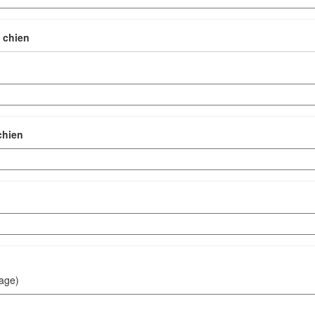
e chien
chien
uage)