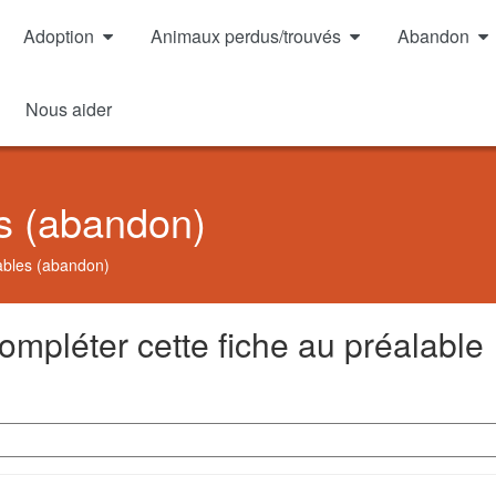
Adoption
Animaux perdus/trouvés
Abandon
Nous aider
s (abandon)
ables (abandon)
ompléter cette fiche au préalable